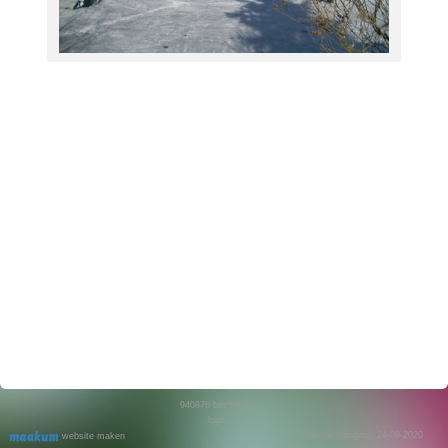
940876
bezoekers
login
laatste wijziging: 24-09-2020
website maken