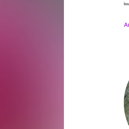
bou
A