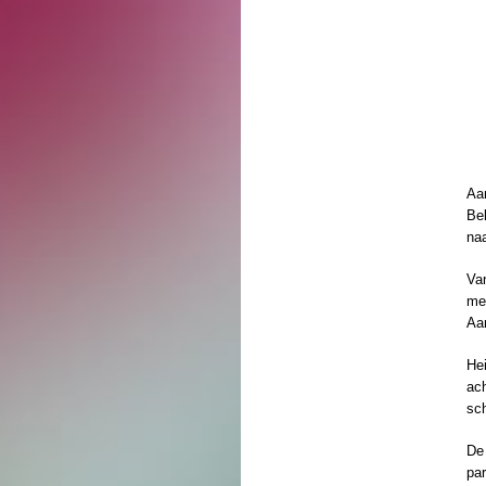
Aa
Be
na
Va
mee
Aan
Hei
ach
sc
De 
par