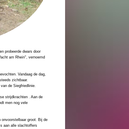
Men probeerde dwars door
Wacht am Rhein", vernoemd
 gevochten. Vandaag de dag,
steeds zichtbaar.
van de Siegfriedlinie.
se strijdkrachten . Aan de
indt men nog vele
onvoorstelbaar groot. Bij de
s aan alle slachtoffers