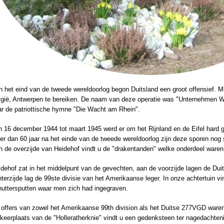
n het eind van de tweede wereldoorlog begon Duitsland een groot offensief. 
lgië, Antwerpen te bereiken. De naam van deze operatie was "Unternehmen 
ar de patriottische hymne "Die Wacht am Rhein".
n 16 december 1944 tot maart 1945 werd er om het Rijnland en de Eifel hard
r dan 60 jaar na het einde van de tweede wereldoorlog zijn deze sporen nog 
 de overzijde van Heidehof vindt u de "drakentanden" welke onderdeel waren 
dehof zat in het middelpunt van de gevechten, aan de voorzijde lagen de Duit
terzijde lag de 99ste divisie van het Amerikaanse leger. In onze achtertuin v
huttersputten waar men zich had ingegraven.
offers van zowel het Amerikaanse 99th division als het Duitse 277VGD waren 
keerplaats van de "Holleratherknie" vindt u een gedenksteen ter nagedachteni