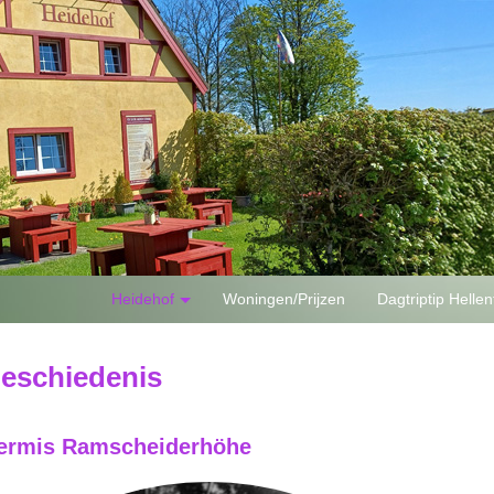
Heidehof
Woningen/Prijzen
Dagtriptip Hellen
eschiedenis
ermis Ramscheiderhöhe