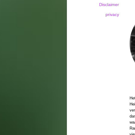
Disclaimer
privacy
Het
Hei
ver
dan
wa
Ra
vie