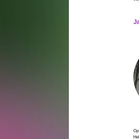
J
Op 
Hel