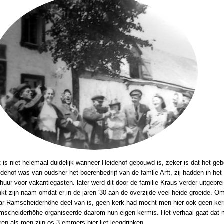
 is niet helemaal duidelijk wanneer Heidehof gebouwd is, zeker is dat het ge
dehof was van oudsher het boerenbedrijf van de famlie Arft, zij hadden in het
huur voor vakantiegasten. later werd dit door de familie Kraus verder uitgebre
kt zijn naam omdat er in de jaren '30 aan de overzijde veel heide groeide. 
ar Ramscheiderhöhe deel van is, geen kerk had mocht men hier ook geen ker
mscheiderhöhe organiseerde daarom hun eigen kermis. Het verhaal gaat dat 
ren als men zijn os 3 emmers bier liet leegdrinken.