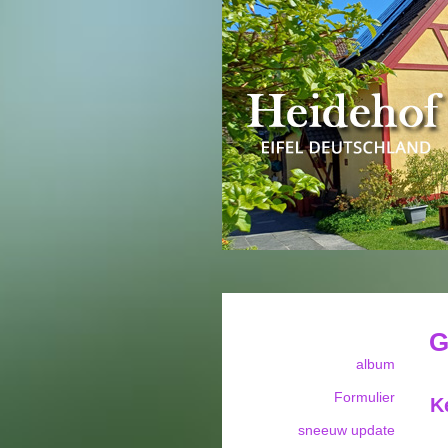
G
album
Formulier
K
sneeuw update