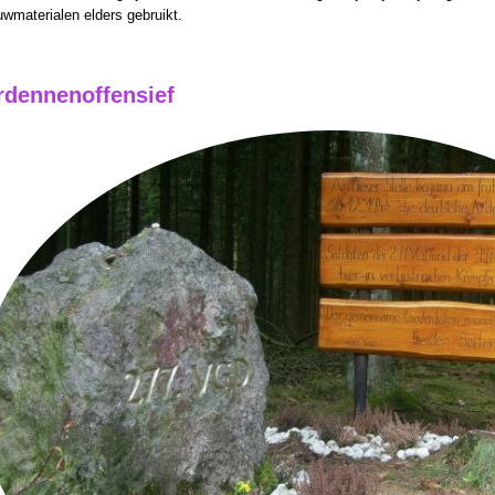
wmaterialen elders gebruikt.
rdennenoffensief