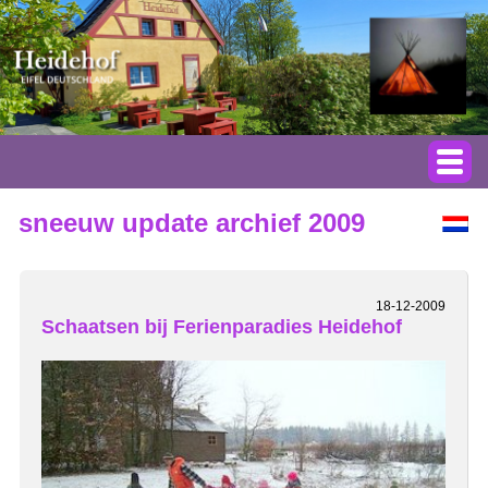
sneeuw update archief 2009
18-12-2009
Schaatsen bij Ferienparadies Heidehof